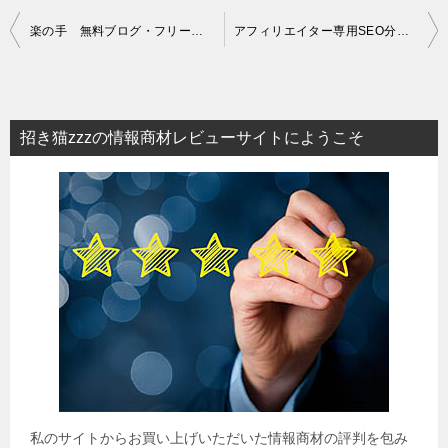
投
楽の手 無料ブログ・フリーメールの量産・管理でアフィリエイトの作業時間を短縮・省力化ツール
アフィリエイター専用SEO分析ツール「COMPASS」
稿
ナ
ビ
招き猫zzzの情報商材レビューサイトにようこそ
ゲ
ー
シ
ョ
ン
私のサイトからお買い上げいただいた情報商材の評判を包み